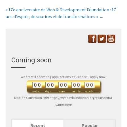
« 17e anniversaire de Web & Development Foundation : 17
ans d’espoir, de sourires et de transformations »
→
Coming soon
We are still accepting applications. You can still apply now.
0
0
0
0
0
0
0
0
0
0
weeks
days
hours
minutes
seconds
Madiba Cameroon 2019 https://webdevfoundation.org/es/madiba-
cameroon/
Recent
Popular