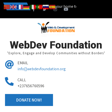
ou can also start a campain from your home town and we design toge
News
WebDev Foundation
"Explore, Engage and Develop Communities without Borders"
EMAIL
info[]webdevfoundation.org
CALL
+237656760596
DONATE NOW!