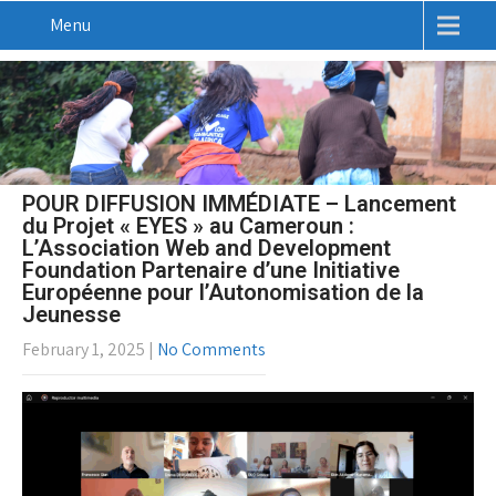
Menu
POUR DIFFUSION IMMÉDIATE – Lancement
du Projet « EYES » au Cameroun :
L’Association Web and Development
Foundation Partenaire d’une Initiative
Européenne pour l’Autonomisation de la
Jeunesse
February 1, 2025
|
No Comments