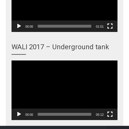
00:00
01:51
WALI 2017 – Underground tank
Video
Player
00:00
05:12